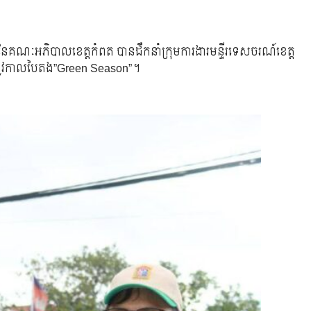
លនៃគណៈអភិបាលខេត្តកំពត បានដឹកនាំក្រុមការងារមន្ទីរទេសចរណ៍ខេត្ត
ាប់រដូវកាលបៃតង”Green Season”។