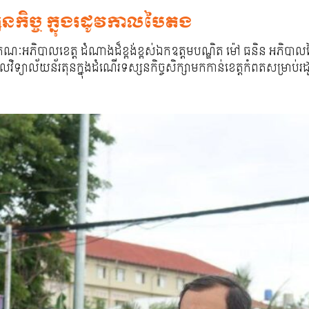
្សនកិច្ច ក្នុងរដូវកាលបៃតង
នៃគណៈអភិបាលខេត្ត ដំណាងដ៏ខ្ពង់ខ្ពស់ឯកឧត្តមបណ្ឌិត ម៉ៅ ធនិន អភិបា
សាកលវិទ្យាល័យន័រតុនក្នុងដំណើរទស្សនកិច្ចសិក្សាមកកាន់ខេត្តកំពតសម្រ