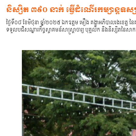
និស្សិត ៣៩០ នាក់ ធ្វើដំណើរកម្សាន្តទស
ថ្ងៃទី០៨ ខែមិថុនា ឆ្នាំ២០២៥ ឯកឧត្តម មឿង គង្គាអភិបាលរងខេត្ត 
ទទួលបដិសណ្ឋារកិច្ចស្វាគមន៍សាស្ត្រាចារ្យ បុគ្គលិក និងនិស្សិតនៃ