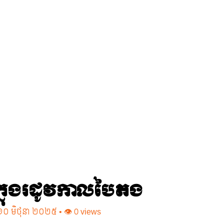
 ក្នុងរដូវកាលបៃតង
ទី ១០ មិថុនា ២០២៥ • 👁 0 views